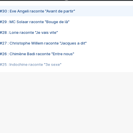
#30 : Eve Angeli raconte "Avant de partir"
#29 : MC Solaar raconte "Bouge de là"
28 : Lorie raconte "Je vais vite"
#27 : Christophe Willem raconte "Jacques a dit"
#26 : Chimène Badi raconte "Entre nous"
#25 : Indochine raconte "3e sexe"
#24 : Zaho raconte "C'est chelou"
#23 : Patrick Bruel raconte "Au café des délices"
#22 : Kyo raconte "Le chemin"
#21 : Nolwenn Leroy raconte "Cassé"
#20 : Patrick Hernandez raconte "Born to be alive"
#19 : Lorie raconte "Près de moi"