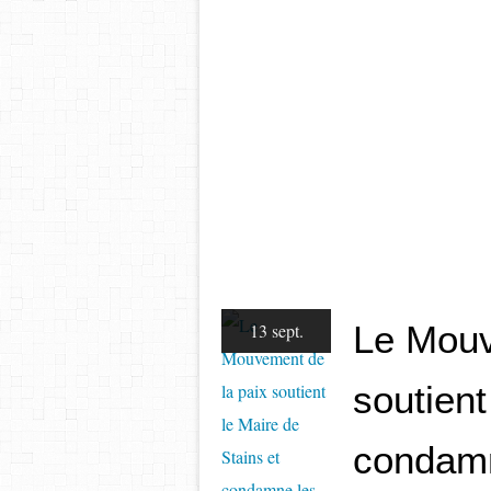
Le Mouv
13 sept.
soutient
condamn