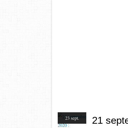
21 sept
23 sept.