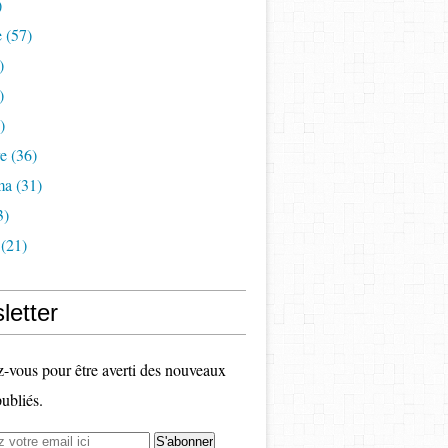
)
e
(57)
)
)
)
re
(36)
ma
(31)
3)
(21)
letter
vous pour être averti des nouveaux
publiés.