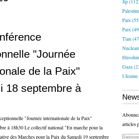
Jip
(112
Palestin
Paix
(55
Paix
(49
onférence
Tian
(47
Nucleai
onnelle "Journée
Hiroshi
Gaza
(2
ionale de la Paix"
Ukraine
i 18 septembre à
News
Abonnez-
ceptionnelle "Journée internationale de la Paix"
articles 
re à 18h30 Le collectif national "En marche pour la
itiative des Marches pour la Paix du Samedi 19 septembre