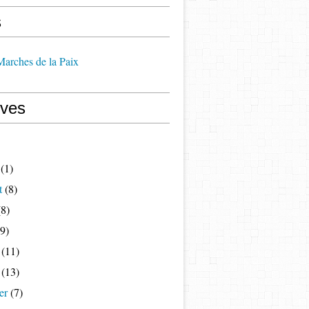
s
 Marches de la Paix
ives
(1)
t
(8)
8)
9)
(11)
(13)
er
(7)