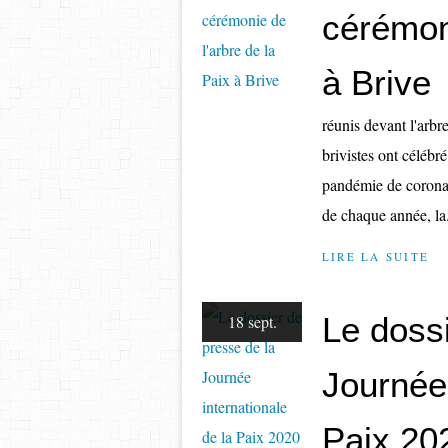
cérémoni
à Brive
réunis devant l'arbr
brivistes ont célébré
pandémie de coronavi
de chaque année, la.
LIRE LA SUITE
Le dossi
18 sept.
Journée 
Paix 20