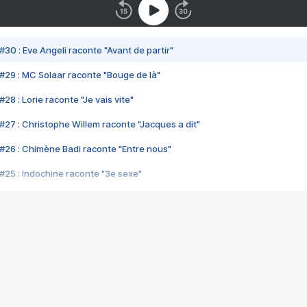
#30 : Eve Angeli raconte "Avant de partir"
#29 : MC Solaar raconte "Bouge de là"
28 : Lorie raconte "Je vais vite"
#27 : Christophe Willem raconte "Jacques a dit"
#26 : Chimène Badi raconte "Entre nous"
#25 : Indochine raconte "3e sexe"
#24 : Zaho raconte "C'est chelou"
#23 : Patrick Bruel raconte "Au café des délices"
#22 : Kyo raconte "Le chemin"
#21 : Nolwenn Leroy raconte "Cassé"
#20 : Patrick Hernandez raconte "Born to be alive"