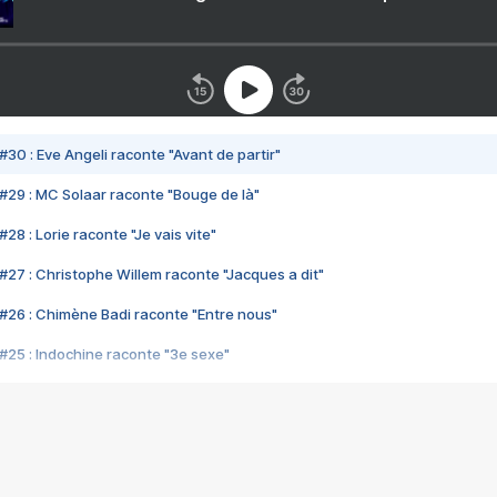
#30 : Eve Angeli raconte "Avant de partir"
#29 : MC Solaar raconte "Bouge de là"
28 : Lorie raconte "Je vais vite"
#27 : Christophe Willem raconte "Jacques a dit"
#26 : Chimène Badi raconte "Entre nous"
#25 : Indochine raconte "3e sexe"
#24 : Zaho raconte "C'est chelou"
#23 : Patrick Bruel raconte "Au café des délices"
#22 : Kyo raconte "Le chemin"