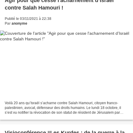
Agir pour que cesse l'acharnement d’Israël
contre Salah Hamouri !
Publié le 03/11/2021 à 22:38
Par
anonyme
Voilà 20 ans qu’Israël s’acharne contre Salah Hamouri, citoyen franco-
palestinien, avocat, défenseur des droits humains. Le lundi 18 octobre, il
s’est vu notifier la révocation de son statut de résident de Jérusalem par
Israël. Il ne lui reste qu’une...
Visioconférence “Les Kurdes : de la guerre à la