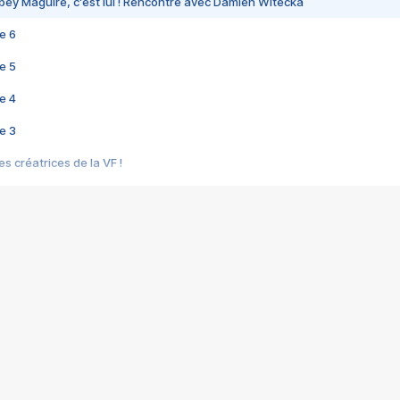
bey Maguire, c'est lui ! Rencontre avec Damien Witecka
e 6
e 5
e 4
e 3
s créatrices de la VF !
e 2
e 1
e Mektoub My Love arrive enfin ! Rencontre avec Shaïn Boumedine et Sal
i : après Toni en famille
elle réalise le bouleversant Dites lui que je l'aime
ais ! Rencontre autour de Vie privée de Rebecca Zlotowski
 de Marguerite, Grave... Rencontre avec Ella Rumpf