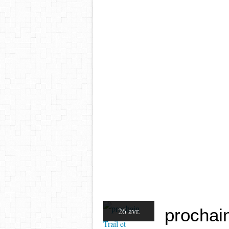
prochain
26 avr.