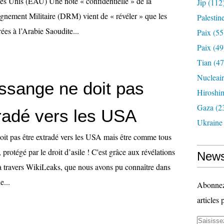
es Unis (EAU) Une note « confidentielle » de la
Jip
(112
gnement Militaire (DRM) vient de « révéler » que les
Palestin
rées à l’Arabie Saoudite...
Paix
(55
Paix
(49
Tian
(47
Nucleai
Assange ne doit pas
Hiroshi
Gaza
(2
tradé vers les USA
Ukraine
oit pas être extradé vers les USA mais être comme tous
, protégé par le droit d’asile ! C'est grâce aux révélations
News
à travers WikiLeaks, que nous avons pu connaître dans
e...
Abonnez-
articles 