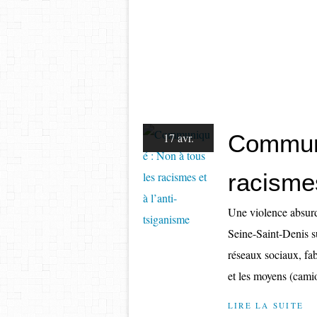
Communi
17 avr.
racismes
Une violence absurd
Seine-Saint-Denis su
réseaux sociaux, fab
et les moyens (camio
LIRE LA SUITE