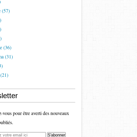
)
e
(57)
)
)
)
re
(36)
ma
(31)
3)
(21)
letter
vous pour être averti des nouveaux
publiés.