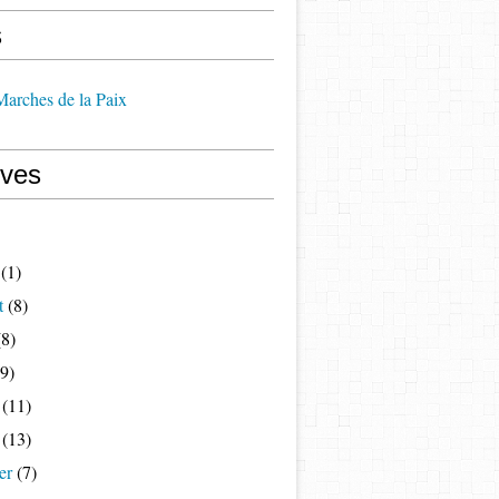
s
 Marches de la Paix
ives
(1)
t
(8)
8)
9)
(11)
(13)
er
(7)