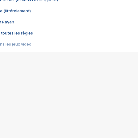
e (littéralement)
im Rayan
 toutes les règles
s les jeux vidéo
us choquant de Rockstar ? - Le scandale BULLY
e plus moche de Steam
du RÊVE tourne au CAUCHEMAR
pendant 8 heures
it… à tort
umiliés par un jeu vidéo
ire - Final Fantasy 8
ti un empire - Age of Empires