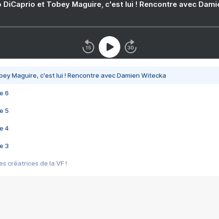
 DiCaprio et Tobey Maguire, c'est lui ! Rencontre avec Dam
bey Maguire, c'est lui ! Rencontre avec Damien Witecka
e 6
e 5
e 4
e 3
s créatrices de la VF !
e 2
e 1
e Mektoub My Love arrive enfin ! Rencontre avec Shaïn Boumedine et Sal