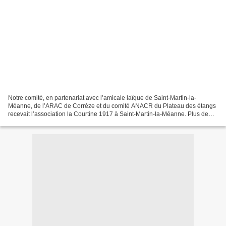
Notre comité, en partenariat avec l’amicale laïque de Saint-Martin-la-
Méanne, de l’ARAC de Corrèze et du comité ANACR du Plateau des étangs
recevait l’association la Courtine 1917 à Saint-Martin-la-Méanne. Plus de
trente participants pour regarder le...