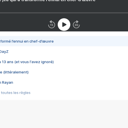
nsformé l’ennui en chef-d’œuvre
 DayZ
 a 13 ans (et vous l'avez ignoré)
e (littéralement)
im Rayan
 toutes les règles
s les jeux vidéo
us choquant de Rockstar ? - Le scandale BULLY
e plus moche de Steam