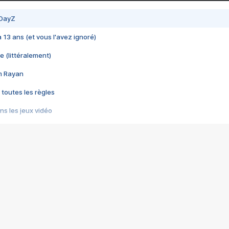
 DayZ
 a 13 ans (et vous l'avez ignoré)
e (littéralement)
im Rayan
 toutes les règles
s les jeux vidéo
us choquant de Rockstar ? - Le scandale BULLY
e plus moche de Steam
du RÊVE tourne au CAUCHEMAR
pendant 8 heures
it… à tort
umiliés par un jeu vidéo