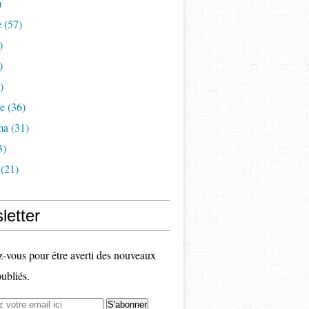
)
e
(57)
)
)
)
re
(36)
ma
(31)
3)
(21)
letter
vous pour être averti des nouveaux
publiés.