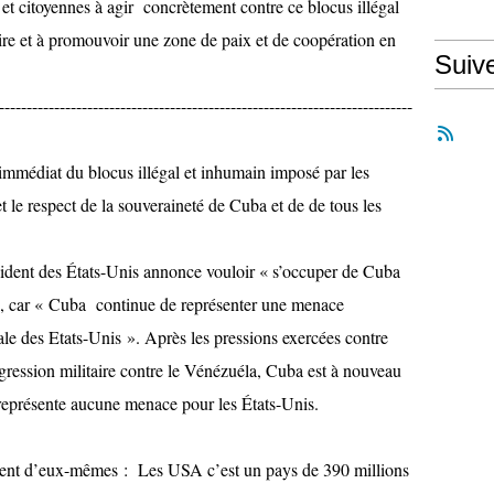
 et citoyennes à agir concrètement contre ce blocus illégal
ire et à promouvoir une zone de paix et de coopération en
Suiv
---------------------------------------------------------------------------
immédiat du blocus illégal et inhumain imposé par les
 le respect de la souveraineté de Cuba et de de tous les
sident des États-Unis annonce vouloir « s’occuper de Cuba
e », car « Cuba continue de représenter une menace
nale des Etats-Unis ». Après les pressions exercées contre
agression militaire contre le Vénézuéla, Cuba est à nouveau
représente aucune menace pour les États-Unis.
rlent d’eux-mêmes : Les USA c’est un pays de 390 millions