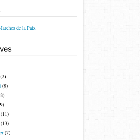
s
 Marches de la Paix
ives
(2)
t
(8)
8)
9)
(11)
(13)
er
(7)