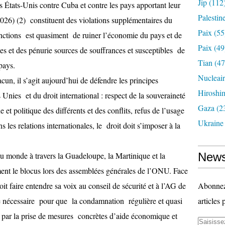
Jip
(112
s États-Unis contre Cuba et contre les pays apportant leur
Palestin
026) (2) constituent des violations supplémentaires du
Paix
(55
sanctions est quasiment de ruiner l’économie du pays et de
Paix
(49
es et des pénurie sources de souffrances et susceptibles de
Tian
(47
pays.
Nucleai
un, il s’agit aujourd’hui de défendre les principes
Hiroshi
nies et du droit international : respect de la souveraineté
Gaza
(2
 et politique des différents et des conflits, refus de l’usage
Ukraine
 les relations internationales, le droit doit s’imposer à la
du monde à travers la Guadeloupe, la Martinique et la
News
t le blocus lors des assemblées générales de l’ONU. Face
t faire entendre sa voix au conseil de sécurité et à l’AG de
Abonnez-
ie nécessaire pour que la condamnation régulière et quasi
articles 
par la prise de mesures concrètes d’aide économique et