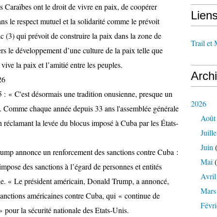
s Caraïbes ont le droit de vivre en paix, de coopérer
Lien
ans le respect mutuel et la solidarité comme le prévoit
ac (3) qui prévoit de construire la paix dans la zone de
Trail et
ers le développement d’une culture de la paix telle que
e la paix et l’amitié entre les peuples.
Arch
26
5 : « C'est désormais une tradition onusienne, presque un
2026
que. Comme chaque année depuis 33 ans l'assemblée générale
Août
n réclamant la levée du blocus imposé à Cuba par les États-
Juille
Juin
(
mp annonce un renforcement des sanctions contre Cuba :
Mai
(
impose des sanctions à l’égard de personnes et entités
Avril
gie. « Le président américain, Donald Trump, a annoncé,
Mars
sanctions américaines contre Cuba, qui « continue de
Févri
 pour la sécurité nationale des Etats-Unis.