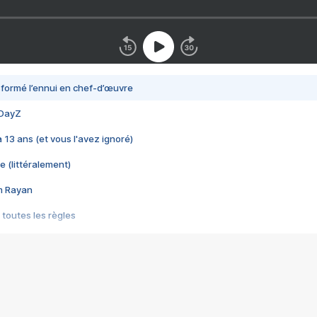
nsformé l’ennui en chef-d’œuvre
 DayZ
 a 13 ans (et vous l'avez ignoré)
e (littéralement)
im Rayan
 toutes les règles
s les jeux vidéo
us choquant de Rockstar ? - Le scandale BULLY
e plus moche de Steam