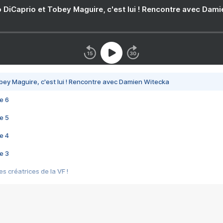
 DiCaprio et Tobey Maguire, c'est lui ! Rencontre avec Dam
bey Maguire, c'est lui ! Rencontre avec Damien Witecka
e 6
e 5
e 4
e 3
s créatrices de la VF !
e 2
e 1