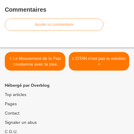
Commentaires
Ajouter un commentaire
< Le Mouvement de la Paix
L'OTAN n'est pas la solution
condamne avec la plus
>
grande fermeté la nouvelle
violation du droit
international, commise par
Hébergé par Overblog
les USA
Top articles
Pages
Contact
Signaler un abus
C.G.U.