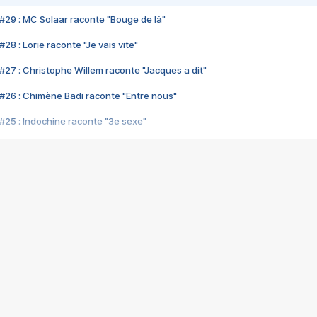
#29 : MC Solaar raconte "Bouge de là"
28 : Lorie raconte "Je vais vite"
#27 : Christophe Willem raconte "Jacques a dit"
#26 : Chimène Badi raconte "Entre nous"
#25 : Indochine raconte "3e sexe"
#24 : Zaho raconte "C'est chelou"
#23 : Patrick Bruel raconte "Au café des délices"
#22 : Kyo raconte "Le chemin"
#21 : Nolwenn Leroy raconte "Cassé"
#20 : Patrick Hernandez raconte "Born to be alive"
#19 : Lorie raconte "Près de moi"
#18 : Michael Jones raconte "A nos actes manqués" (avec Jean-Jacque