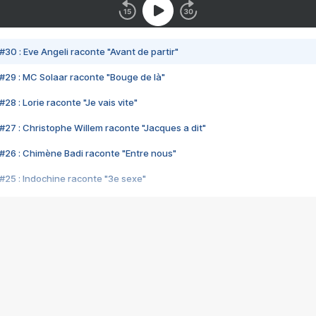
#30 : Eve Angeli raconte "Avant de partir"
#29 : MC Solaar raconte "Bouge de là"
28 : Lorie raconte "Je vais vite"
#27 : Christophe Willem raconte "Jacques a dit"
#26 : Chimène Badi raconte "Entre nous"
#25 : Indochine raconte "3e sexe"
#24 : Zaho raconte "C'est chelou"
#23 : Patrick Bruel raconte "Au café des délices"
#22 : Kyo raconte "Le chemin"
#21 : Nolwenn Leroy raconte "Cassé"
#20 : Patrick Hernandez raconte "Born to be alive"