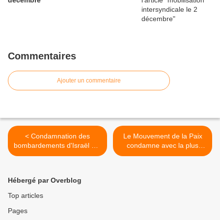
décembre
Commentaires
Ajouter un commentaire
< Condamnation des
Le Mouvement de la Paix
bombardements d'Israël sur
condamne avec la plus
l'Iran
grande fermeté la nouvelle
violation du droit
international, commise par
Hébergé par Overblog
les USA >
Top articles
Pages