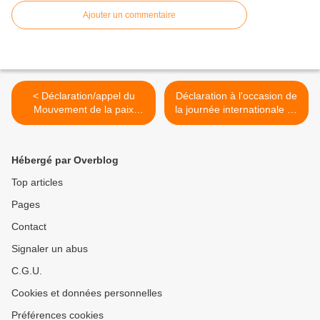
Ajouter un commentaire
< Déclaration/appel du
Déclaration à l'occasion de
Mouvement de la paix
la journée internationale de
français à l'occasion du 11
la science au service de la
novembre 2024
paix >
Hébergé par Overblog
Top articles
Pages
Contact
Signaler un abus
C.G.U.
Cookies et données personnelles
Préférences cookies