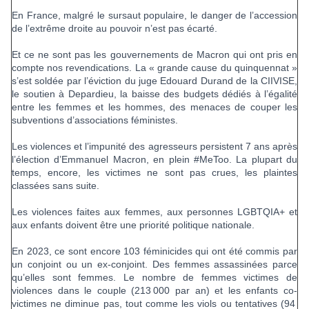
En France, malgré le sursaut populaire, le danger de l’accession
de l’extrême droite au pouvoir n’est pas écarté.
Et ce ne sont pas les gouvernements de Macron qui ont pris en
compte nos revendications. La « grande cause du quinquennat »
s’est soldée par l’éviction du juge Edouard Durand de la CIIVISE,
le soutien à Depardieu, la baisse des budgets dédiés à l’égalité
entre les femmes et les hommes, des menaces de couper les
subventions d’associations féministes.
Les violences et l’impunité des agresseurs persistent 7 ans après
l’élection d’Emmanuel Macron, en plein #MeToo. La plupart du
temps, encore, les victimes ne sont pas crues, les plaintes
classées sans suite.
Les violences faites aux femmes, aux personnes LGBTQIA+ et
aux enfants doivent être une priorité politique nationale.
En 2023, ce sont encore 103 féminicides qui ont été commis par
un conjoint ou un ex-conjoint. Des femmes assassinées parce
qu’elles sont femmes. Le nombre de femmes victimes de
violences dans le couple (213 000 par an) et les enfants co-
victimes ne diminue pas, tout comme les viols ou tentatives (94