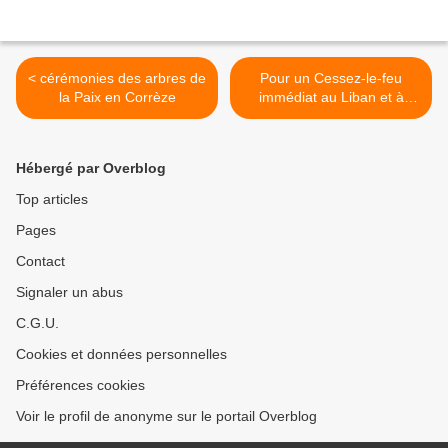
< cérémonies des arbres de
Pour un Cessez-le-feu
la Paix en Corrèze
immédiat au Liban et à
Gaza, pour une paix juste
et durable au Moyen-Orient
>
Hébergé par Overblog
Top articles
Pages
Contact
Signaler un abus
C.G.U.
Cookies et données personnelles
Préférences cookies
Voir le profil de anonyme sur le portail Overblog