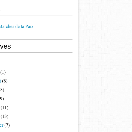
s
 Marches de la Paix
ives
(1)
t
(8)
8)
9)
(11)
(13)
er
(7)