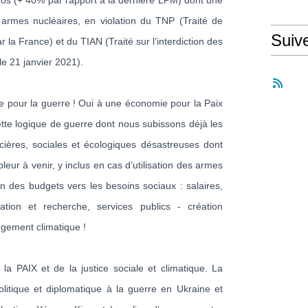
ros (+ 40% par rapport à la dernière LPM) dont une
 armes nucléaires, en violation du TNP (Traité de
Suiv
r la France) et du TIAN (Traité sur l’interdiction des
le 21 janvier 2021).
 pour la guerre ! Oui à une économie pour la Paix
ette logique de guerre dont nous subissons déjà les
ières, sociales et écologiques désastreuses dont
eur à venir, y inclus en cas d’utilisation des armes
on des budgets vers les besoins sociaux : salaires,
cation et recherche, services publics - création
ngement climatique !
la PAIX et de la justice sociale et climatique. La
litique et diplomatique à la guerre en Ukraine et