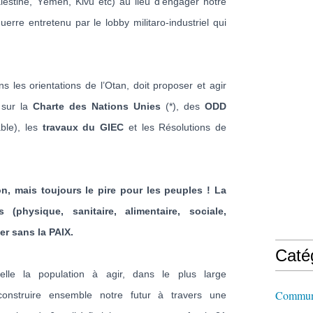
alestine, Yémen, Kivu etc) au lieu d’engager notre
uerre entretenu par le lobby militaro-industriel qui
s les orientations de l’Otan, doit proposer et agir
 sur la
Charte des Nations Unies
(*), des
ODD
ble), les
travaux du GIEC
et les Résolutions de
on, mais toujours le pire pour les peuples ! La
(physique, sanitaire, alimentaire, sociale,
r sans la PAIX.
Caté
le la population à agir, dans le plus large
Commun
construire ensemble notre futur à travers une