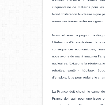
nouvelle LPM de 413 milliards d’eu
cinquantaine de milliards pour les
Non-Prolifération Nucléaire signé pa
armes nucléaires, entré en vigueur 
Nous refusons ce pognon de dingue
! Refusons d’être entraînés dans c
conséquences économiques, financ
nous avons du mal à imaginer l’ampl
nucléaires. Exigeons la réorientati
retraites, santé - hôpitaux, édu
d’emplois, lutte pour réduire le cha
La France doit choisir le camp de 
France doit agir pour une issue po