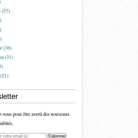
)
e
(57)
)
)
)
re
(36)
ma
(31)
3)
(21)
letter
vous pour être averti des nouveaux
publiés.