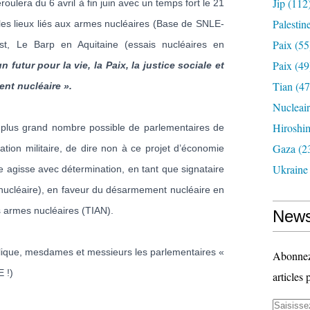
Jip
(112
ulera du 6 avril à fin juin avec un temps fort le 21
Palestin
es lieux liés aux armes nucléaires (Base de SNLE-
Paix
(55
t, Le Barp en Aquitaine (essais nucléaires en
Paix
(49
 futur pour la vie, la Paix, la justice sociale et
Tian
(47
ent nucléaire ».
Nucleai
Hiroshi
e plus grand nombre possible de parlementaires de
Gaza
(2
ation militaire, de dire non à ce projet d’économie
Ukraine
e agisse avec détermination, en tant que signataire
n nucléaire), en faveur du désarmement nucléaire en
des armes nucléaires (TIAN).
News
lique, mesdames et messieurs les parlementaires «
Abonnez-
 !)
articles 