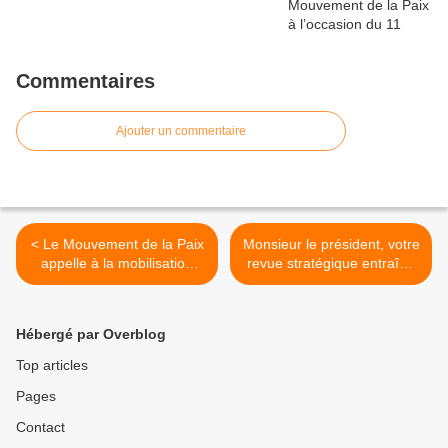
Commentaires
Ajouter un commentaire
< Le Mouvement de la Paix
Monsieur le président, votre
appelle à la mobilisation
revue stratégique entraîne
mondiale pour le climat le
la France dans une
12 novembre 2022
mauvaise direction >
Hébergé par Overblog
Top articles
Pages
Contact