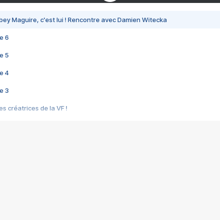
bey Maguire, c'est lui ! Rencontre avec Damien Witecka
e 6
e 5
e 4
e 3
s créatrices de la VF !
e 2
e 1
e Mektoub My Love arrive enfin ! Rencontre avec Shaïn Boumedine et Sal
i : après Toni en famille
elle réalise le bouleversant Dites lui que je l'aime
ais ! Rencontre autour de Vie privée de Rebecca Zlotowski