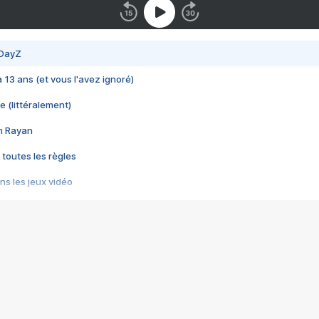
 DayZ
 a 13 ans (et vous l'avez ignoré)
e (littéralement)
im Rayan
 toutes les règles
s les jeux vidéo
us choquant de Rockstar ? - Le scandale BULLY
e plus moche de Steam
du RÊVE tourne au CAUCHEMAR
pendant 8 heures
it… à tort