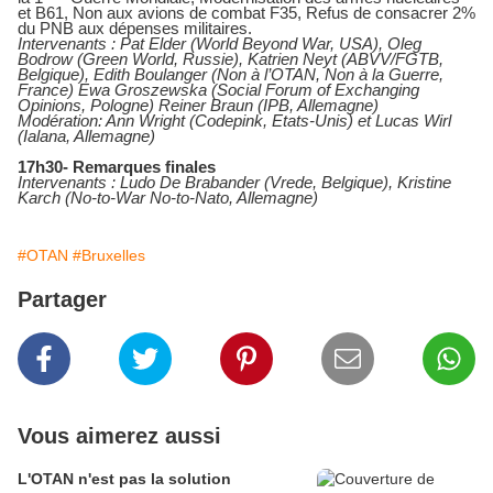
et B61, Non aux avions de combat F35, Refus de consacrer 2%
du PNB aux dépenses militaires.
Intervenants : Pat Elder (World Beyond War, USA), Oleg
Bodrow (Green World, Russie), Katrien Neyt (ABVV/FGTB,
Belgique), Edith Boulanger (Non à l’OTAN, Non à la Guerre,
France) Ewa Groszewska (Social Forum of Exchanging
Opinions, Pologne) Reiner Braun (IPB, Allemagne)
Modération: Ann Wright (Codepink, Etats-Unis) et Lucas Wirl
(Ialana, Allemagne)
17h30- Remarques finales
Intervenants : Ludo De Brabander (Vrede, Belgique), Kristine
Karch (No-to-War No-to-Nato, Allemagne)
#OTAN
#Bruxelles
Partager
Vous aimerez aussi
L'OTAN n'est pas la solution