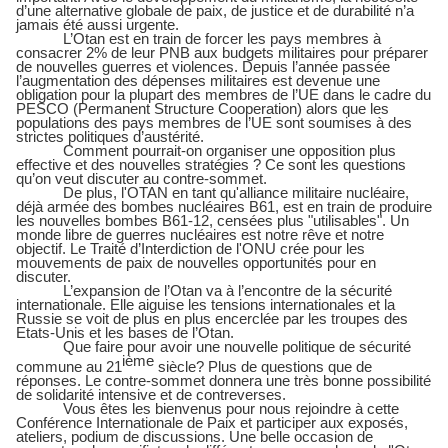
d’une alternative globale de paix, de justice et de durabilité n’a
jamais été aussi urgente.
L’Otan est en train de forcer les pays membres à
consacrer 2% de leur PNB aux budgets militaires pour préparer
de nouvelles guerres et violences. Depuis l’année passée
l’augmentation des dépenses militaires est devenue une
obligation pour la plupart des membres de l’UE dans le cadre du
PESCO (Permanent Structure Cooperation) alors que les
populations des pays membres de l’UE sont soumises à des
strictes politiques d’austérité.
Comment pourrait-on organiser une opposition plus
effective et des nouvelles stratégies ? Ce sont les questions
qu’on veut discuter au contre-sommet.
De plus, l'OTAN en tant qu'alliance militaire nucléaire,
déjà armée des bombes nucléaires B61, est en train de produire
les nouvelles bombes B61-12, censées plus "utilisables". Un
monde libre de guerres nucléaires est notre rêve et notre
objectif. Le Traité d’Interdiction de l'ONU crée pour les
mouvements de paix de nouvelles opportunités pour en
discuter.
L’expansion de l’Otan va à l’encontre de la sécurité
internationale. Elle aiguise les tensions internationales et la
Russie se voit de plus en plus encerclée par les troupes des
Etats-Unis et les bases de l’Otan.
Que faire pour avoir une nouvelle politique de sécurité
ième
commune au 21
siècle? Plus de questions que de
réponses. Le contre-sommet donnera une très bonne possibilité
de solidarité intensive et de contreverses.
Vous êtes les bienvenus pour nous rejoindre à cette
Conférence Internationale de Paix et participer aux exposés,
ateliers, podium de discussions. Une belle occasion de