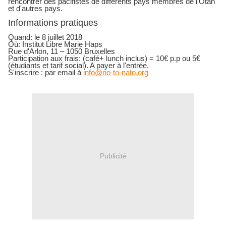
rencontrer des pacifistes de différents pays membres de l'Otan
et d'autres pays.
Informations pratiques
Quand: le 8 juillet 2018
Où: Institut Libre Marie Haps
Rue d'Arlon, 11 – 1050 Bruxelles
Participation aux frais: (café+ lunch inclus) = 10€ p.p ou 5€
(étudiants et tarif social). A payer à l'entrée.
S'inscrire : par email à
info@no-to-nato.org
Publicité