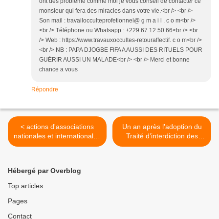
ont des problème comme moi je vous conseil de contacter ce
monsieur qui fera des miracles dans votre vie.<br /> <br />
Son mail : travailocculteprofetionnel@ g m a i l . c o m<br />
<br /> Téléphone ou Whatsapp : +229 67 12 50 66<br /> <br
/> Web : https://www.travauxoccultes-retouraffectif. c o m<br />
<br /> NB : PAPA DJOGBE FIFA A AUSSI DES RITUELS POUR
GUÉRIR AUSSI UN MALADE<br /> <br /> Merci et bonne
chance a vous
Répondre
< actions d'associations
Un an après l'adoption du
nationales et internationales
Traité d’interdiction des
contre le sommet OTAN
armes nucléaires par
7- 11 juillet 2018
l’ONU, la France doit signer
le texte ! >
Hébergé par Overblog
Top articles
Pages
Contact