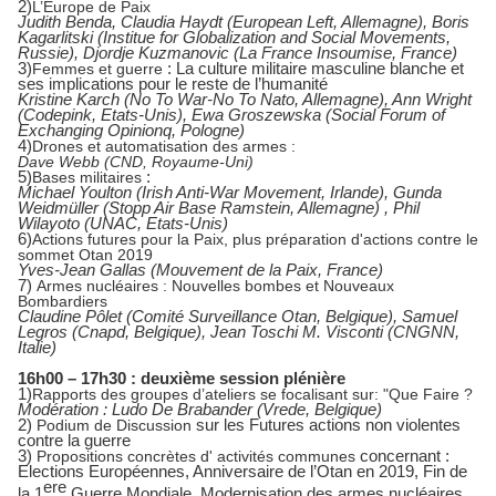
2)
L’Europe de Paix
Judith Benda, Claudia Haydt (European Left, Allemagne), Boris
Kagarlitski (Institue for Globalization and Social Movements,
Russie), Djordje Kuzmanovic (La France Insoumise, France)
3)
Femmes et guerre
: La culture militaire masculine blanche et
ses implications pour le reste de l’humanité
Kristine Karch (No To War-No To Nato, Allemagne), Ann Wright
(Codepink, Etats-Unis), Ewa Groszewska (Social Forum of
Exchanging Opinionq, Pologne)
4)
Drones et automatisation des armes :
Dave Webb (CND, Royaume-Uni)
5)
Bases militaires
:
Michael Youlton (Irish Anti-War Movement, Irlande), Gunda
Weidmüller (Stopp Air Base Ramstein, Allemagne) , Phil
Wilayoto (UNAC, Etats-Unis)
6)
Actions futures pour la Paix, plus préparation d'actions contre le
sommet Otan 2019
Yves-Jean Gallas (Mouvement de la Paix, France)
7)
Armes nucléaires : Nouvelles bombes et Nouveaux
Bombardiers
Claudine Pôlet (Comité Surveillance Otan, Belgique), Samuel
Legros (Cnapd, Belgique), Jean Toschi M. Visconti (CNGNN,
Italie)
16h00 – 17h30 : deuxième session plénière
1)
Rapports des groupes d’ateliers se focalisant sur: "Que Faire ?
Modération : Ludo De Brabander (Vrede, Belgique)
2)
Podium de Discussion
sur les Futures actions non violentes
contre la guerre
3)
Propositions concrètes d' activités communes
concernant :
Elections Européennes, Anniversaire de l’Otan en 2019, Fin de
ere
la 1
Guerre Mondiale, Modernisation des armes nucléaires