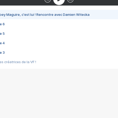
bey Maguire, c'est lui ! Rencontre avec Damien Witecka
e 6
e 5
e 4
e 3
s créatrices de la VF !
e 2
e 1
e Mektoub My Love arrive enfin ! Rencontre avec Shaïn Boumedine et Sal
i : après Toni en famille
elle réalise le bouleversant Dites lui que je l'aime