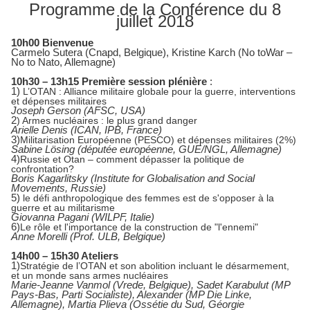
Programme de la Conférence du 8
juillet 2018
10h00 Bienvenue
Carmelo Sutera (Cnapd, Belgique), Kristine Karch (No toWar –
No to Nato, Allemagne)
10h30 – 13h15 Première session plénière
:
1)
L’OTAN : Alliance militaire globale pour la guerre, interventions
et dépenses militaires
Joseph Gerson (AFSC, USA)
2
) Armes nucléaires : le plus grand danger
Arielle Denis (ICAN, IPB, France)
3)
Militarisation Européenne (PESCO) et dépenses militaires (2%)
Sabine Lösing (députée européenne, GUE/NGL, Allemagne)
4)
Russie et Otan – comment dépasser la politique de
confrontation?
Boris Kagarlitsky (Institute for Globalisation and Social
Movements, Russie)
5)
le défi anthropologique des femmes est de s'opposer à la
guerre et au militarisme
Giovanna Pagani (WILPF, Italie)
6)
Le rôle et l'importance de la construction de "l'ennemi"
Anne Morelli (Prof. ULB, Belgique)
14h00 – 15h30 Ateliers
1)
Stratégie de l’OTAN et son abolition incluant le désarmement,
et un monde sans armes nucléaires
Marie-Jeanne Vanmol (Vrede, Belgique), Sadet Karabulut (MP
Pays-Bas, Parti Socialiste),
Alexander (MP Die Linke,
Allemagne), Martia Plieva (Ossétie du Sud, Géorgie