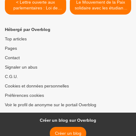
< Lettre ouverte aux
Le Mouvement de la Paix
parlementaires : Loi de
solidaire avec les étudiants
programmation militaire
victimes de violences à
2019-2025
Montpellier >
Hébergé par Overblog
Top articles
Pages
Contact
Signaler un abus
C.G.U.
Cookies et données personnelles
Préférences cookies
Voir le profil de anonyme sur le portail Overblog
Créer un blog sur Overblog
Créer un blog