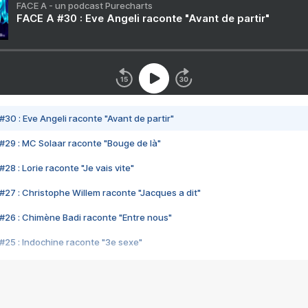
FACE A - un podcast Purecharts
FACE A #30 : Eve Angeli raconte "Avant de partir"
#30 : Eve Angeli raconte "Avant de partir"
#29 : MC Solaar raconte "Bouge de là"
28 : Lorie raconte "Je vais vite"
#27 : Christophe Willem raconte "Jacques a dit"
#26 : Chimène Badi raconte "Entre nous"
#25 : Indochine raconte "3e sexe"
#24 : Zaho raconte "C'est chelou"
#23 : Patrick Bruel raconte "Au café des délices"